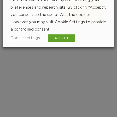
Szerokość stopy
30mm
3
preferences and repeat visits. By clicking “Accept”,
you consent to the use of ALL the cookies.
Grubość
7mm
However you may visit Cookie Settings to provide
a controlled consent.
Cookie settings
ACCEPT
Znajdź najbliższego
dystrybutora
252 px