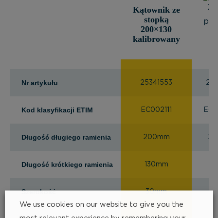
Kątownik ze
stopką
200×130
kalibrowany
Nr artykułu
25341553
253
Kod klasyfikacji ETIM
EC002111
EC0
Długość długiego ramienia
200mm
2
Długość krótkiego ramienia
130mm
1
Szerokość
30mm
We use cookies on our website to give you the
most relevant experience by remembering your