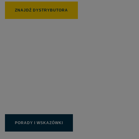
ZNAJDŹ DYSTRYBUTORA
235 px
Wpełni wykorzystaj
produkty Limit
PORADY I WSKAZÓWKI