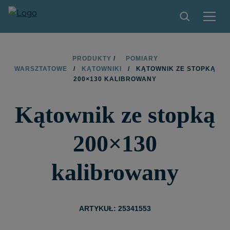
PRODUKTY
PRODUKTY
/
POMIARY
WARSZTATOWE
/
KĄTOWNIKI
/
KĄTOWNIK ZE STOPKĄ
ZNAJDŹ SKLEP
200×130 KALIBROWANY
ZOSTAŃ PARTNEREM
Kątownik ze stopką
KONTAKT
200×130
O MARCE LIMIT
kalibrowany
PLIKI DO POBRANIA
ARTYKUŁ: 25341553