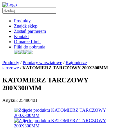
Produkty
Znajdź sklep
Zostań partnerem
Kontakt
O marce Limit
Pliki do pobrania
Produkty
/
Pomiary warsztatowe
/
Kątomierze
tarczowe
/
KATOMIERZ TARCZOWY 200X300MM
KATOMIERZ TARCZOWY
200X300MM
Artykuł: 25480401