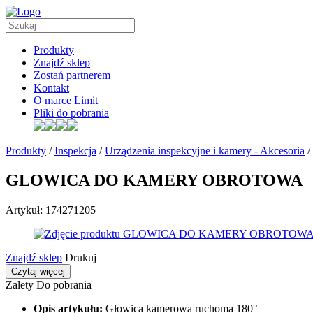
Produkty
Znajdź sklep
Zostań partnerem
Kontakt
O marce Limit
Pliki do pobrania
Produkty
/
Inspekcja
/
Urządzenia inspekcyjne i kamery - Akcesoria
/
GLOWICA DO KAMERY OBROTOWA
Artykuł: 174271205
Znajdź sklep
Drukuj
Czytaj więcej
Zalety
Do pobrania
Opis artykułu:
Głowica kamerowa ruchoma 180°