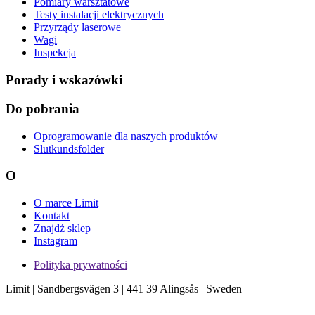
Pomiary warsztatowe
Testy instalacji elektrycznych
Przyrządy laserowe
Wagi
Inspekcja
Porady i wskazówki
Do pobrania
Oprogramowanie dla naszych produktów
Slutkundsfolder
O
O marce Limit
Kontakt
Znajdź sklep
Instagram
Polityka prywatności
Limit | Sandbergsvägen 3 | 441 39 Alingsås | Sweden