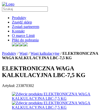
Produkty
Znajdź sklep
Zostań partnerem
Kontakt
O marce Limit
Pliki do pobrania
Produkty
/
Wagi
/
Wagi kalkulacyjne
/
ELEKTRONICZNA
WAGA KALKULACYJNA LBC-7,5 KG
ELEKTRONICZNA WAGA
KALKULACYJNA LBC-7,5 KG
Artykuł: 233870302