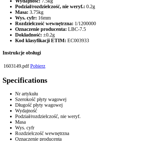
Wydajność:
7.5kg
Podział/rozdzielczość, nie weryf.:
0.2g
Masa:
3.75kg
Wys. cyfr:
16mm
Rozdzielczość wewnętrzna:
1/1200000
Oznaczenie producenta:
LBC-7.5
Dokładność:
±0.2g
Kod klasyfikacji ETIM:
EC003933
Instrukcje obsługi
1603149.pdf
Pobierz
Specifications
Nr artykułu
Szerokość płyty wagowej
Długość płyty wagowej
Wydajność
Podział/rozdzielczość, nie weryf.
Masa
Wys. cyfr
Rozdzielczość wewnętrzna
Oznaczenie producenta