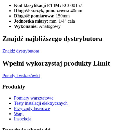
Kod klasyfikacji ETIM:
EC000157
Długość szczęk, pom. zewn.:
40mm
Długość pomiarowa:
150mm
Jednostka miary:
mm, 1/4" cala
Wykonanie:
Analogowy
Znajdź najbliższego dystrybutora
Znajdź dystrybutora
Wpełni wykorzystaj produkty Limit
Porady i wskazówki
Produkty
Pomiary warsztatowe
Testy instalacji elektrycznych
Przyrządy laserowe
Wagi
Inspekcja