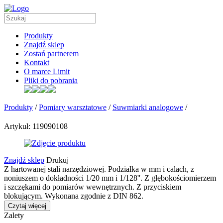
Produkty
Znajdź sklep
Zostań partnerem
Kontakt
O marce Limit
Pliki do pobrania
Produkty
/
Pomiary warsztatowe
/
Suwmiarki analogowe
/
Artykuł: 119090108
Znajdź sklep
Drukuj
Z hartowanej stali narzędziowej. Podziałka w mm i calach, z
noniuszem o dokładności 1/20 mm i 1/128''. Z głębokościomierzem
i szczękami do pomiarów wewnętrznych. Z przyciskiem
blokującym. Wykonana zgodnie z DIN 862.
Czytaj więcej
Zalety