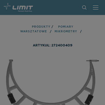
PRODUKTY
PRODUKTY
/
POMIARY
WARSZTATOWE
/
MIKROMETRY
/
ZNAJDŹ SKLEP
ZOSTAŃ PARTNEREM
ARTYKUŁ: 272400409
KONTAKT
O MARCE LIMIT
PLIKI DO POBRANIA