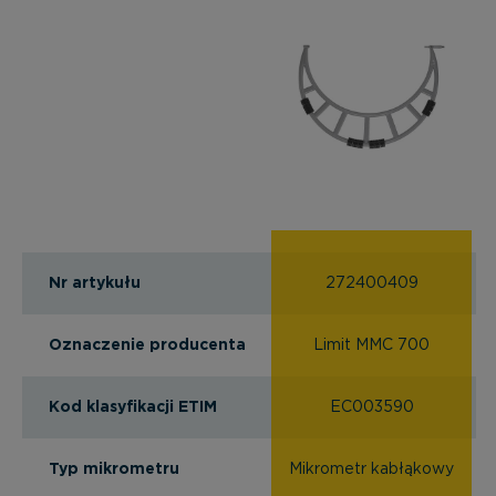
Nr artykułu
272400409
Oznaczenie producenta
Limit MMC 700
Kod klasyfikacji ETIM
EC003590
Typ mikrometru
Mikrometr kabłąkowy