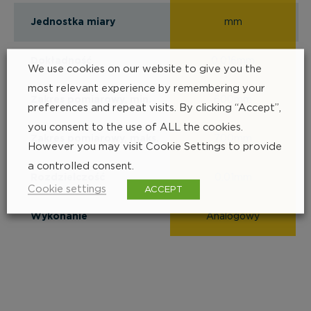
Jednostka miary
mm
Dokładność
0.016mm
We use cookies on our website to give you the
most relevant experience by remembering your
Zakres pomiarowy, min.
600mm
preferences and repeat visits. By clicking “Accept”,
you consent to the use of ALL the cookies.
Zakres pomiarowy, maks.
700mm
However you may visit Cookie Settings to provide
a controlled consent.
Rozdzielczość
0.01mm
Cookie settings
ACCEPT
Wykonanie
Analogowy