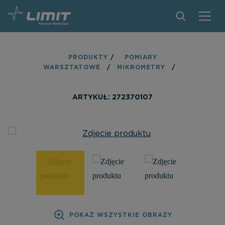
PRODUKTY
PRODUKTY
/
POMIARY
WARSZTATOWE
/
MIKROMETRY
/
ZNAJDŹ SKLEP
ZOSTAŃ PARTNEREM
ARTYKUŁ: 272370107
KONTAKT
O MARCE LIMIT
PLIKI DO POBRANIA
POKAŻ WSZYSTKIE OBRAZY