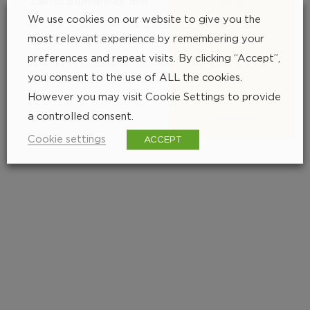
Zakres pomiarowy, min.
0mm
We use cookies on our website to give you the
most relevant experience by remembering your
Zakres pomiarowy, maks.
25mm
preferences and repeat visits. By clicking “Accept”,
you consent to the use of ALL the cookies.
Rozdzielczość
0.01mm
However you may visit Cookie Settings to provide
a controlled consent.
Wykonanie
Analogowy
Cookie settings
ACCEPT