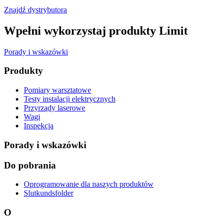
Znajdź dystrybutora
Wpełni wykorzystaj produkty Limit
Porady i wskazówki
Produkty
Pomiary warsztatowe
Testy instalacji elektrycznych
Przyrządy laserowe
Wagi
Inspekcja
Porady i wskazówki
Do pobrania
Oprogramowanie dla naszych produktów
Slutkundsfolder
O