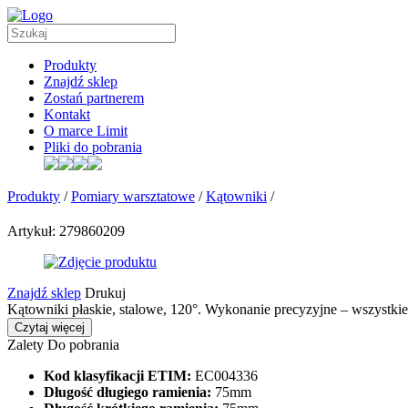
Produkty
Znajdź sklep
Zostań partnerem
Kontakt
O marce Limit
Pliki do pobrania
Produkty
/
Pomiary warsztatowe
/
Kątowniki
/
Artykuł: 279860209
Znajdź sklep
Drukuj
Kątowniki płaskie, stalowe, 120°. Wykonanie precyzyjne – wszystki
Czytaj więcej
Zalety
Do pobrania
Kod klasyfikacji ETIM:
EC004336
Długość długiego ramienia:
75mm