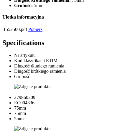
Długość krótkiego ramienia:
75mm
Grubość:
5mm
Ulotka informacyjna
1552500.pdf
Pobierz
Specifications
Nr artykułu
Kod klasyfikacji ETIM
Długość długiego ramienia
Długość krótkiego ramienia
Grubość
279860209
EC004336
75mm
75mm
5mm