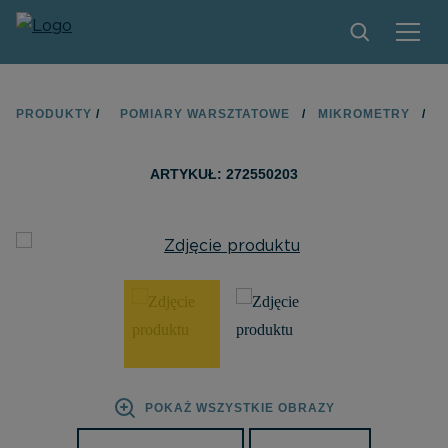
PRODUKTY
PRODUKTY
/
POMIARY WARSZTATOWE
/
MIKROMETRY
/
ZNAJDŹ SKLEP
ARTYKUŁ: 272550203
ZOSTAŃ PARTNEREM
KONTAKT
O MARCE LIMIT
PLIKI DO POBRANIA
POKAŻ WSZYSTKIE OBRAZY