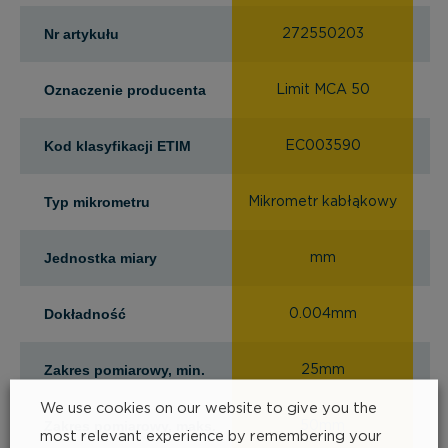
Nr artykułu
272550203
Oznaczenie producenta
Limit MCA 50
Kod klasyfikacji ETIM
EC003590
Typ mikrometru
Mikrometr kabłąkowy
Mi
Jednostka miary
mm
Dokładność
0.004mm
Zakres pomiarowy, min.
25mm
We use cookies on our website to give you the
Zakres pomiarowy, maks.
50mm
most relevant experience by remembering your