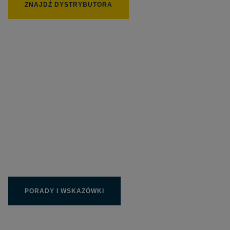
ZNAJDŹ DYSTRYBUTORA
235 px
Wpełni wykorzystaj
produkty Limit
PORADY I WSKAZÓWKI