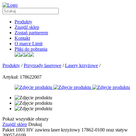
Produkty
Znajdź sklep
Zostań partnerem
Kontakt
O marce Limit
Pliki do pobrania
Produkty
/
Przyrządy laserowe
/
Lasery krzyżowe
/
Artykuł: 178622007
Pokaż wszystkie obrazy
Znajdź sklep
Drukuj
Pakiet 1001 HV zawiera laser krzyżowy 17862-0100 oraz statyw
20057-0109.