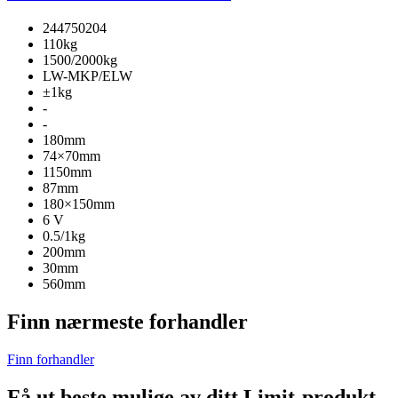
244750204
110kg
1500/2000kg
LW-MKP/ELW
±1kg
-
-
180mm
74×70mm
1150mm
87mm
180×150mm
6 V
0.5/1kg
200mm
30mm
560mm
Finn nærmeste forhandler
Finn forhandler
Få ut beste mulige av ditt Limit-produkt