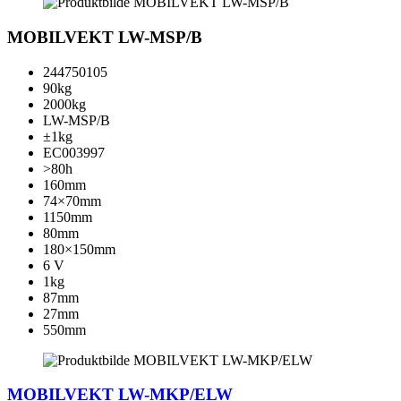
MOBILVEKT LW-MSP/B
244750105
90kg
2000kg
LW-MSP/B
±1kg
EC003997
>80h
160mm
74×70mm
1150mm
80mm
180×150mm
6 V
1kg
87mm
27mm
550mm
MOBILVEKT LW-MKP/ELW