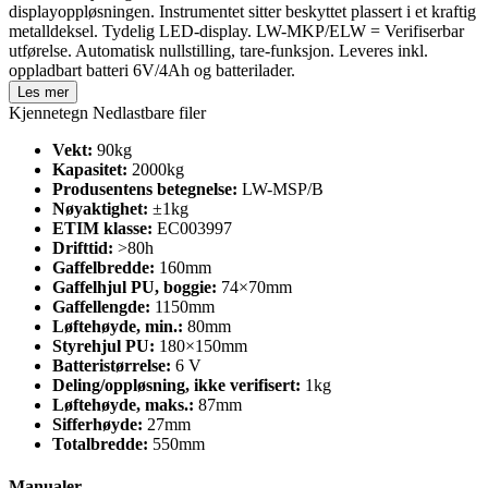
displayoppløsningen. Instrumentet sitter beskyttet plassert i et kraftig
metalldeksel. Tydelig LED-display. LW-MKP/ELW = Verifiserbar
utførelse. Automatisk nullstilling, tare-funksjon. Leveres inkl.
oppladbart batteri 6V/4Ah og batterilader.
Les mer
Kjennetegn
Nedlastbare filer
Vekt:
90kg
Kapasitet:
2000kg
Produsentens betegnelse:
LW-MSP/B
Nøyaktighet:
±1kg
ETIM klasse:
EC003997
Drifttid:
>80h
Gaffelbredde:
160mm
Gaffelhjul PU, boggie:
74×70mm
Gaffellengde:
1150mm
Løftehøyde, min.:
80mm
Styrehjul PU:
180×150mm
Batteristørrelse:
6 V
Deling/oppløsning, ikke verifisert:
1kg
Løftehøyde, maks.:
87mm
Sifferhøyde:
27mm
Totalbredde:
550mm
Manualer