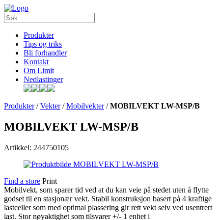
Produkter
Tips og triks
Bli forhandler
Kontakt
Om Limit
Nedlastinger
Produkter
/
Vekter
/
Mobilvekter
/
MOBILVEKT LW-MSP/B
MOBILVEKT LW-MSP/B
Artikkel: 244750105
Find a store
Print
Mobilvekt, som sparer tid ved at du kan veie på stedet uten å flytte
godset til en stasjonær vekt. Stabil konstruksjon basert på 4 kraftige
lastceller som med optimal plassering gir rett vekt selv ved usentrert
last. Stor nøyaktighet som tilsvarer +/- 1 enhet i