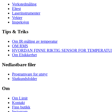
Verkstedmåling
Eltest
Laserinstrumenter
Vekter
Inspeksjon
Tips & Triks
Om IR-måling av temperatur
OM RMS
HVORDAN FINNE RIKTIG SENSOR FOR TEMPERAT
Om Elsikkerhet
Nedlastbare filer
Programvare for utstyr
Slutkundsfolder
Om
Om Limit
Kontakt
Finn butikk
Instagram