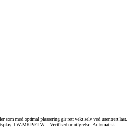
ler som med optimal plassering gir rett vekt selv ved usentrert last.
LED-display. LW-MKP/ELW = Verifiserbar utførelse. Automatisk