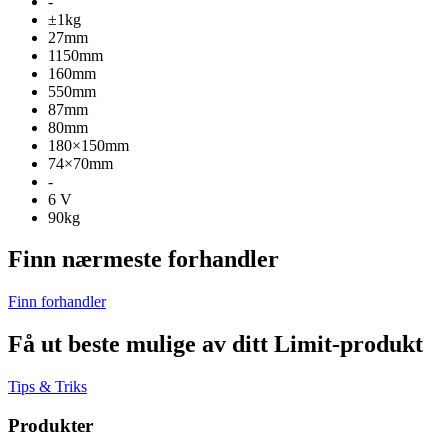
-
±1kg
27mm
1150mm
160mm
550mm
87mm
80mm
180×150mm
74×70mm
-
6 V
90kg
Finn nærmeste forhandler
Finn forhandler
Få ut beste mulige av ditt Limit-produkt
Tips & Triks
Produkter