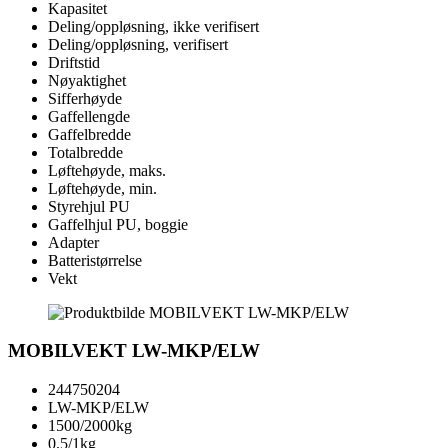
Kapasitet
Deling/oppløsning, ikke verifisert
Deling/oppløsning, verifisert
Driftstid
Nøyaktighet
Sifferhøyde
Gaffellengde
Gaffelbredde
Totalbredde
Løftehøyde, maks.
Løftehøyde, min.
Styrehjul PU
Gaffelhjul PU, boggie
Adapter
Batteristørrelse
Vekt
MOBILVEKT LW-MKP/ELW
244750204
LW-MKP/ELW
1500/2000kg
0.5/1kg