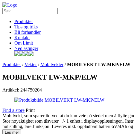
Produkter
Tips og triks
Bli forhandler
Kontakt
Om Limit
Nedlastinger
Produkter
/
Vekter
/
Mobilvekter
/
MOBILVEKT LW-MKP/ELW
MOBILVEKT LW-MKP/ELW
Artikkel: 244750204
Find a store
Print
Mobilvekt, som sparer tid ved at du kan veie på stedet uten å flytte gods
Stor nøyaktighet som tilsvarer +/- 1 enhet i displayoppløsningen. Ins
nullstilling, tare-funksjon. Leveres inkl. oppladbart batteri 6V/4Ah og 
Les mer