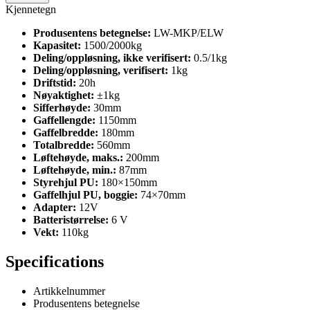
Kjennetegn
Produsentens betegnelse:
LW-MKP/ELW
Kapasitet:
1500/2000kg
Deling/oppløsning, ikke verifisert:
0.5/1kg
Deling/oppløsning, verifisert:
1kg
Driftstid:
20h
Nøyaktighet:
±1kg
Sifferhøyde:
30mm
Gaffellengde:
1150mm
Gaffelbredde:
180mm
Totalbredde:
560mm
Løftehøyde, maks.:
200mm
Løftehøyde, min.:
87mm
Styrehjul PU:
180×150mm
Gaffelhjul PU, boggie:
74×70mm
Adapter:
12V
Batteristørrelse:
6 V
Vekt:
110kg
Specifications
Artikkelnummer
Produsentens betegnelse