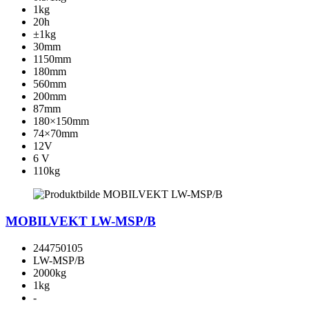
1kg
20h
±1kg
30mm
1150mm
180mm
560mm
200mm
87mm
180×150mm
74×70mm
12V
6 V
110kg
MOBILVEKT LW-MSP/B
244750105
LW-MSP/B
2000kg
1kg
-