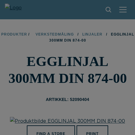
PRODUKTER
PRODUKTER
/
VERKSTEDMÅLING
/
LINJALER
/
EGGLINJAL
300MM DIN 874-00
TIPS OG TRIKS
EGGLINJAL
BLI FORHANDLER
KONTAKT
300MM DIN 874-00
OM LIMIT
NEDLASTINGER
ARTIKKEL: 52090404
FIND A STORE
PRINT