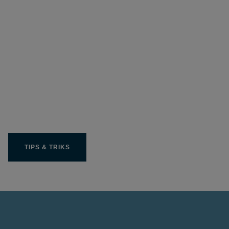
Få ut beste mulige av ditt
Limit-produkt
TIPS & TRIKS