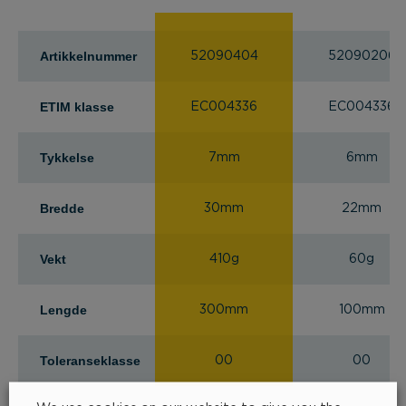
Artikkelnummer
52090404
52090206
ETIM klasse
EC004336
EC004336
Tykkelse
7mm
6mm
Bredde
30mm
22mm
Vekt
410g
60g
Lengde
300mm
100mm
Toleranseklasse
00
00