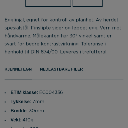
Egglinjal, egnet for kontroll av planhet. Av herdet
spesialstål. Finslipte sider og leppet egg. Vern mot
håndvarme. Målekanten har 30° vinkel samt er
svart for bedre kontrastvirkning. Toleranse i
henhold til DIN 874/00. Leveres i trefutteral.
KJENNETEGN
NEDLASTBARE FILER
ETIM klasse:
EC004336
Tykkelse:
7mm
Bredde:
30mm
Vekt:
410g