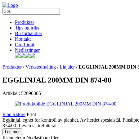
Produkter
Tips og triks
Bli forhandler
Kontakt
Om Limit
Nedlastinger
Produkter
/
Verkstedmåling
/
Linjaler
/
EGGLINJAL 200MM DIN 8
EGGLINJAL 200MM DIN 874-00
Artikkel: 52090305
Find a store
Print
Egglinjal, egnet for kontroll av planhet. Av herdet spesialstål. Finsl
874/00. Leveres i trefutteral.
Les mer
Kjennetegn
Nedlastbare filer