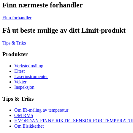
Finn nærmeste forhandler
Finn forhandler
Få ut beste mulige av ditt Limit-produkt
Tips & Triks
Produkter
Verkstedmåling
Eltest
Laserinstrumenter
Vekter
Inspeksjon
Tips & Triks
Om IR-måling av temperatur
OM RMS
HVORDAN FINNE RIKTIG SENSOR FOR TEMPERAT
Om Elsikkerhet