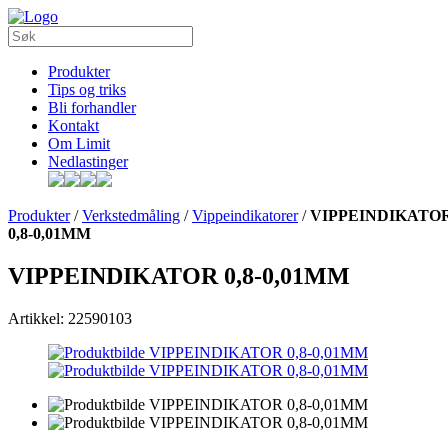
Produkter
Tips og triks
Bli forhandler
Kontakt
Om Limit
Nedlastinger
Produkter
/
Verkstedmåling
/
Vippeindikatorer
/
VIPPEINDIKATO
0,8-0,01MM
VIPPEINDIKATOR 0,8-0,01MM
Artikkel: 22590103