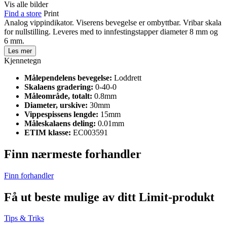
Vis alle bilder
Find a store
Print
Analog vippindikator. Viserens bevegelse er ombyttbar. Vribar skala
for nullstilling. Leveres med to innfestingstapper diameter 8 mm og
6 mm.
Les mer
Kjennetegn
Målependelens bevegelse:
Loddrett
Skalaens gradering:
0-40-0
Måleområde, totalt:
0.8mm
Diameter, urskive:
30mm
Vippespissens lengde:
15mm
Måleskalaens deling:
0.01mm
ETIM klasse:
EC003591
Finn nærmeste forhandler
Finn forhandler
Få ut beste mulige av ditt Limit-produkt
Tips & Triks