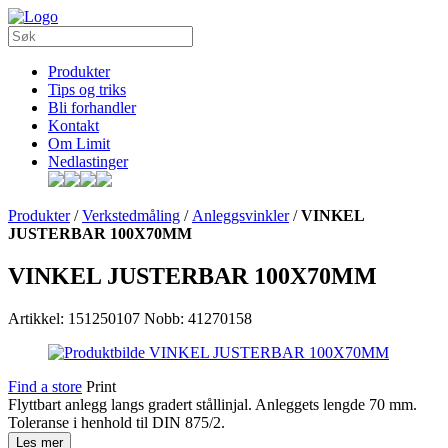
Produkter
Tips og triks
Bli forhandler
Kontakt
Om Limit
Nedlastinger
Produkter
/
Verkstedmåling
/
Anleggsvinkler
/
VINKEL
JUSTERBAR 100X70MM
VINKEL JUSTERBAR 100X70MM
Artikkel: 151250107
Nobb: 41270158
Find a store
Print
Flyttbart anlegg langs gradert stållinjal. Anleggets lengde 70 mm.
Toleranse i henhold til DIN 875/2.
Les mer