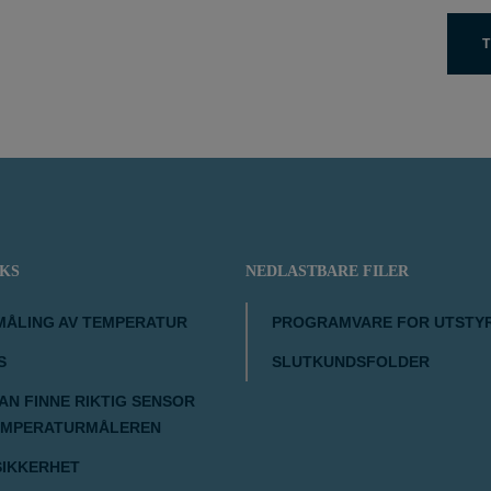
T
IKS
NEDLASTBARE FILER
MÅLING AV TEMPERATUR
PROGRAMVARE FOR UTSTY
S
SLUTKUNDSFOLDER
N FINNE RIKTIG SENSOR
EMPERATURMÅLEREN
SIKKERHET