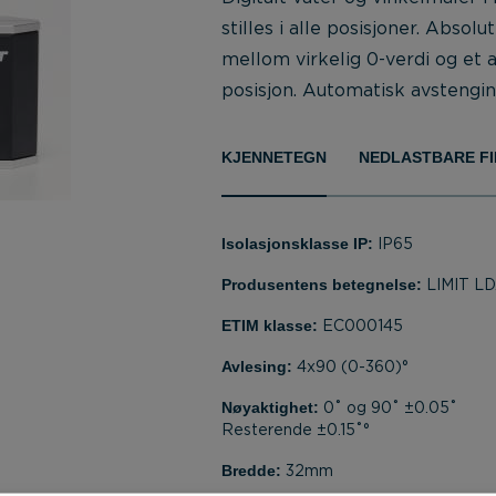
stilles i alle posisjoner. Abso
mellom virkelig 0-verdi og et 
posisjon. Automatisk avstenging
KJENNETEGN
NEDLASTBARE FI
Isolasjonsklasse IP:
IP65
Produsentens betegnelse:
LIMIT LD
ETIM klasse:
EC000145
Avlesing:
4x90 (0-360)°
Nøyaktighet:
0˚ og 90˚ ±0.05˚
Resterende ±0.15˚°
Bredde:
32mm