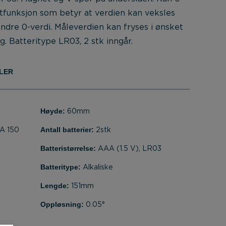
luttfunksjon som betyr at verdien kan veksles
andre 0-verdi. Måleverdien kan fryses i ønsket
. Batteritype LR03, 2 stk inngår.
LER
Høyde:
60mm
Antall batterier:
A 150
2stk
Batteristørrelse:
AAA (1.5 V), LR03
Batteritype:
Alkaliske
Lengde:
151mm
Oppløsning:
0.05°