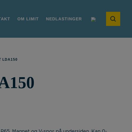
TAKT
OM LIMIT
NEDLASTINGER
T LDA150
A150
i IP65. Magnet og V-spor på undersiden. Kan 0-