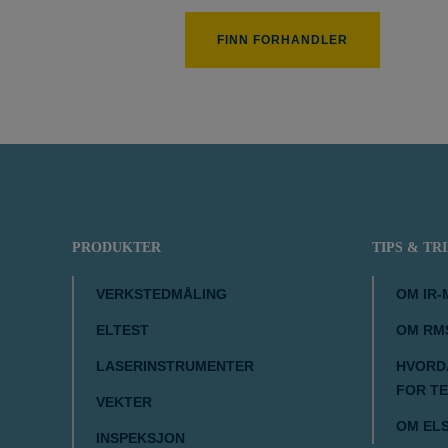
FINN FORHANDLER
195 px
PRODUKTER
TIPS & TR
VERKSTEDMÅLING
OM IR-
ELTEST
OM RM
LASERINSTRUMENTER
HVORDA
FOR T
VEKTER
OM EL
INSPEKSJON