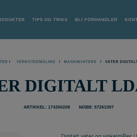
RODUKTER
TIPS OG TRIKS
BLI FORHANDLER
KON
TER
/
VERKSTEDMÅLING
/
MASKINVATERE
/
VATER DIGITAL
ER DIGITALT LD
ARTIKKEL: 174260208
NOBB: 57261097
Digitalt vater og vinkelmåler 