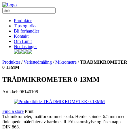
Produkter
Tips og triks
Bli forhandler
Kontakt
Om Limit
Nedlastinger
Produkter
/
Verkstedmåling
/
Mikrometre
/
TRÅDMIKROMETER
0-13MM
TRÅDMIKROMETER 0-13MM
Artikkel: 96140108
Find a store
Print
Trådmikrometer, mattforkrommet skala. Herdet spindel 6.5 mm med
finleppede måleflater av hardmetall. Frikskonshylse og låseknapp.
DIN 863.