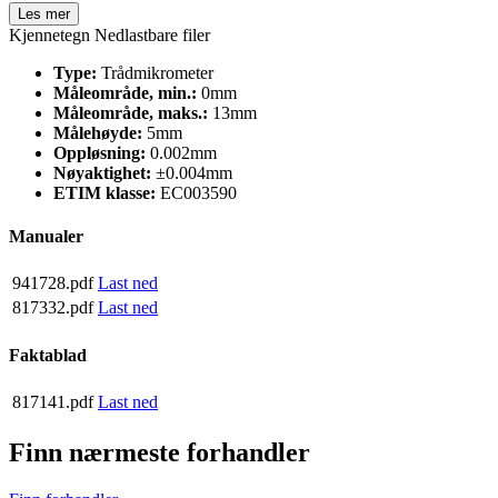
Les mer
Kjennetegn
Nedlastbare filer
Type:
Trådmikrometer
Måleområde, min.:
0mm
Måleområde, maks.:
13mm
Målehøyde:
5mm
Oppløsning:
0.002mm
Nøyaktighet:
±0.004mm
ETIM klasse:
EC003590
Manualer
941728.pdf
Last ned
817332.pdf
Last ned
Faktablad
817141.pdf
Last ned
Finn nærmeste forhandler