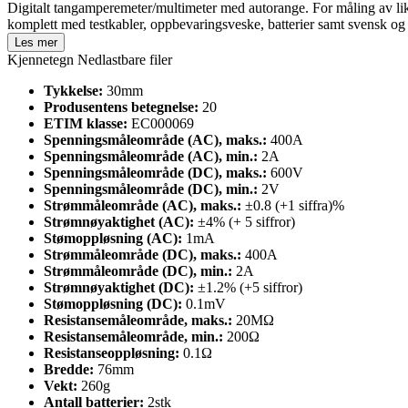
Digitalt tangamperemeter/multimeter med autorange. For måling av like
komplett med testkabler, oppbevaringsveske, batterier samt svensk o
Les mer
Kjennetegn
Nedlastbare filer
Tykkelse:
30mm
Produsentens betegnelse:
20
ETIM klasse:
EC000069
Spenningsmåleområde (AC), maks.:
400A
Spenningsmåleområde (AC), min.:
2A
Spenningsmåleområde (DC), maks.:
600V
Spenningsmåleområde (DC), min.:
2V
Strømmåleområde (AC), maks.:
±0.8 (+1 siffra)%
Strømnøyaktighet (AC):
±4% (+ 5 siffror)
Stømoppløsning (AC):
1mA
Strømmåleområde (DC), maks.:
400A
Strømmåleområde (DC), min.:
2A
Strømnøyaktighet (DC):
±1.2% (+5 siffror)
Stømoppløsning (DC):
0.1mV
Resistansemåleområde, maks.:
20MΩ
Resistansemåleområde, min.:
200Ω
Resistanseoppløsning:
0.1Ω
Bredde:
76mm
Vekt:
260g
Antall batterier:
2stk