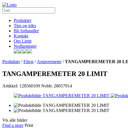
Produkter
Tips og triks
Bli forhandler
Kontakt
Om Limit
Nedlastinger
Produkter
/
Eltest
/
Amperemetre
/
TANGAMPEREMETER 20 LI
TANGAMPEREMETER 20 LIMIT
Artikkel: 128560109
Nobb: 28657914
Vis alle bilder
Find a store
Print