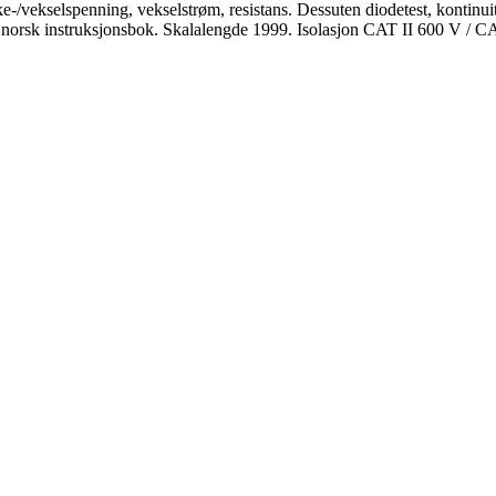
-/vekselspenning, vekselstrøm, resistans. Dessuten diodetest, kontinuit
g norsk instruksjonsbok. Skalalengde 1999. Isolasjon CAT II 600 V / C