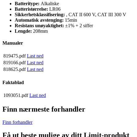
Batteritype:
Alkaliske
Batteristørrelse:
LR06
Sikkerhetsklassifisering:
, CAT II 600 V, CAT III 300 V
Automatisk avstenging:
15min
Resistans unøyaktighet:
±1% + 2 siffer
Lengde:
208mm
Manualer
819475.pdf
Last ned
819166.pdf
Last ned
818625.pdf
Last ned
Faktablad
1093051.pdf
Last ned
Finn nærmeste forhandler
Finn forhandler
Få ut beste mulige av ditt Limit-produkt