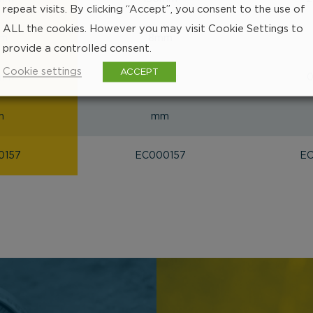
repeat visits. By clicking “Accept”, you consent to the use of
ALL the cookies. However you may visit Cookie Settings to
m
8mm
provide a controlled consent.
Cookie settings
ACCEPT
1mm
0.01mm
0
m
mm
0157
EC000157
EC