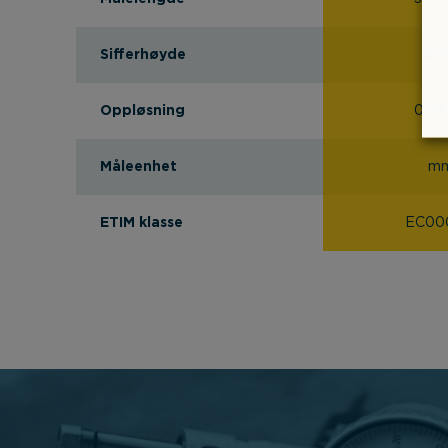
Sifferhøyde
8m
Oppløsning
0.0
Måleenhet
m
ETIM klasse
EC00