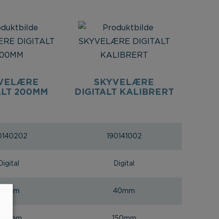
VELÆRE
SKYVELÆRE
ALT 200MM
DIGITALT KALIBRERT
0140202
190141002
Digital
Digital
48mm
40mm
200mm
150mm