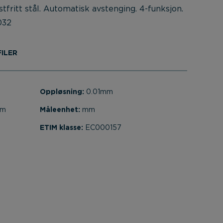
stfritt stål. Automatisk avstenging. 4-funksjon.
032
ILER
Oppløsning:
0.01mm
mm
Måleenhet:
mm
ETIM klasse:
EC000157