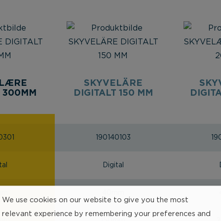
LÆRE
SKYVELÄRE
SKY
T 300MM
DIGITALT 150 MM
DIGIT
0301
190140103
19
tal
Digital
mm
40mm
We use cookies on our website to give you the most
relevant experience by remembering your preferences and
mm
150mm