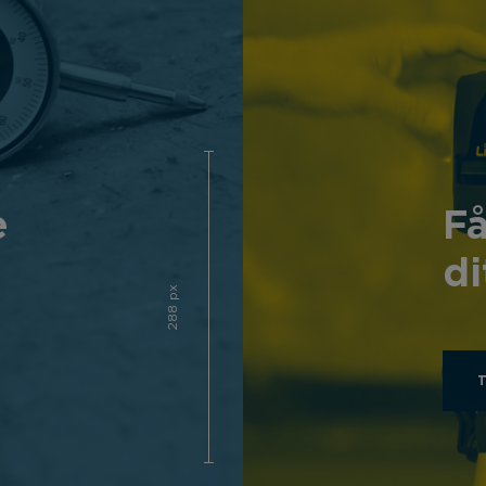
e
Få
di
288 px