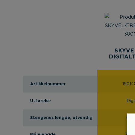
SKYVE
DIGITAL
Artikkelnummer
19014
Utførelse
Digi
Stengenes lengde, utvendig
60
Målelengde
300