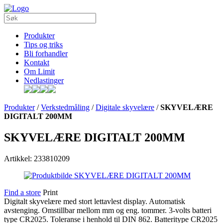
Produkter
Tips og triks
Bli forhandler
Kontakt
Om Limit
Nedlastinger
Produkter
/
Verkstedmåling
/
Digitale skyvelære
/
SKYVELÆRE
DIGITALT 200MM
SKYVELÆRE DIGITALT 200MM
Artikkel: 233810209
Find a store
Print
Digitalt skyvelære med stort lettavlest display. Automatisk
avstenging. Omstillbar mellom mm og eng. tommer. 3-volts batteri
type CR2025. Toleranse i henhold til DIN 862. Batteritype CR2025