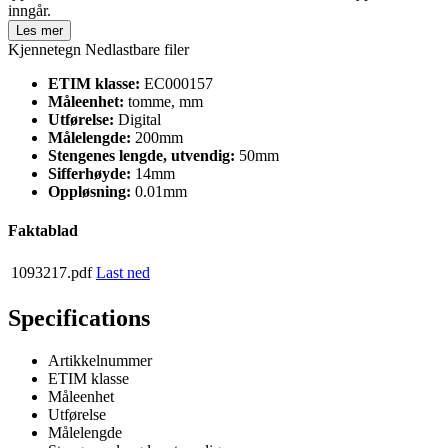
inngår.
Les mer
Kjennetegn
Nedlastbare filer
ETIM klasse:
EC000157
Måleenhet:
tomme, mm
Utførelse:
Digital
Målelengde:
200mm
Stengenes lengde, utvendig:
50mm
Sifferhøyde:
14mm
Oppløsning:
0.01mm
Faktablad
1093217.pdf
Last ned
Specifications
Artikkelnummer
ETIM klasse
Måleenhet
Utførelse
Målelengde