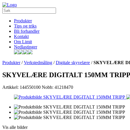
Produkter
Tips og triks
Bli forhandler
Kontakt
Om Limit
Nedlastinger
Produkter
/
Verkstedmåling
/
Digitale skyvelære
/
SKYVELÆRE DI
SKYVELÆRE DIGITALT 150MM TRIP
Artikkel: 144550100
Nobb: 41218470
Vis alle bilder