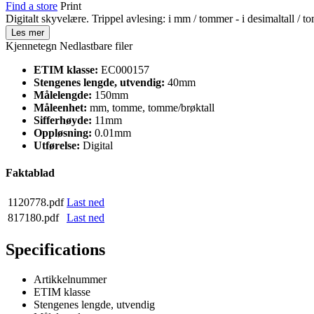
Find a store
Print
Digitalt skyvelære. Trippel avlesing: i mm / tommer - i desimaltall / t
Les mer
Kjennetegn
Nedlastbare filer
ETIM klasse:
EC000157
Stengenes lengde, utvendig:
40mm
Målelengde:
150mm
Måleenhet:
mm, tomme, tomme/brøktall
Sifferhøyde:
11mm
Oppløsning:
0.01mm
Utførelse:
Digital
Faktablad
1120778.pdf
Last ned
817180.pdf
Last ned
Specifications
Artikkelnummer
ETIM klasse
Stengenes lengde, utvendig