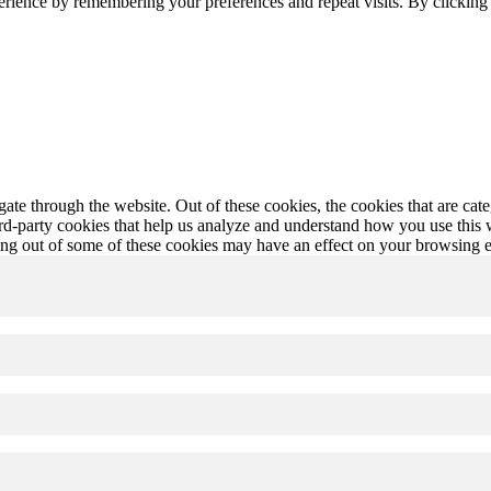
erience by remembering your preferences and repeat visits. By clickin
te through the website. Out of these cookies, the cookies that are cate
hird-party cookies that help us analyze and understand how you use this
ting out of some of these cookies may have an effect on your browsing 