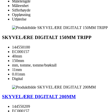
Målelengde
Måleenhet
Sifferhøyde
Oppløsning
Utførelse
SKYVELÆRE DIGITALT 150MM TRIPP
144550100
EC000157
40mm
150mm
mm, tomme, tomme/brøktall
11mm
0.01mm
Digital
SKYVELÆRE DIGITALT 200MM
144550209
EC000157