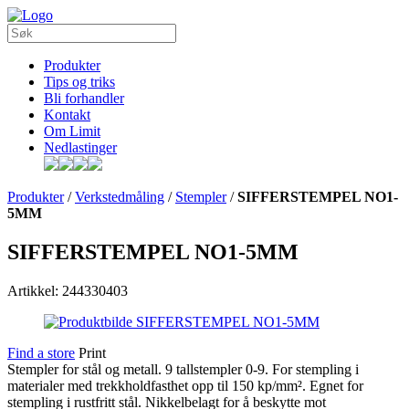
Produkter
Tips og triks
Bli forhandler
Kontakt
Om Limit
Nedlastinger
Produkter
/
Verkstedmåling
/
Stempler
/
SIFFERSTEMPEL NO1-
5MM
SIFFERSTEMPEL NO1-5MM
Artikkel: 244330403
Find a store
Print
Stempler for stål og metall. 9 tallstempler 0-9. For stempling i
materialer med trekkholdfasthet opp til 150 kp/mm². Egnet for
stempling i rustfritt stål. Nikkelbelagt for å beskytte mot