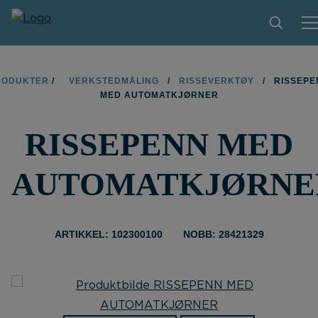
PRODUKTER
RODUKTER
/
VERKSTEDMÅLING
/
RISSEVERKTØY
/
RISSEPE
MED AUTOMATKJØRNER
TIPS OG TRIKS
RISSEPENN MED
BLI FORHANDLER
KONTAKT
AUTOMATKJØRNE
OM LIMIT
NEDLASTINGER
ARTIKKEL: 102300100
NOBB: 28421329