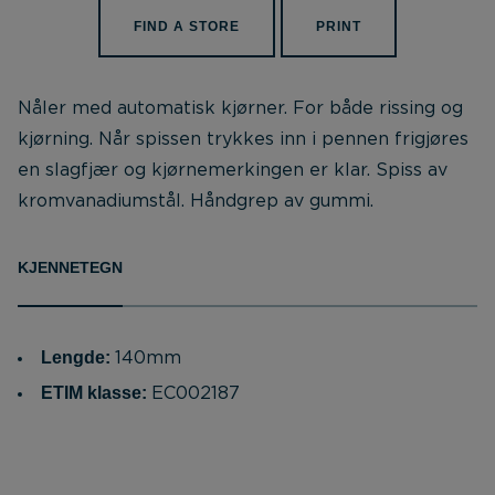
FIND A STORE
PRINT
Nåler med automatisk kjørner. For både rissing og
kjørning. Når spissen trykkes inn i pennen frigjøres
en slagfjær og kjørnemerkingen er klar. Spiss av
kromvanadiumstål. Håndgrep av gummi.
KJENNETEGN
Lengde:
140mm
ETIM klasse:
EC002187