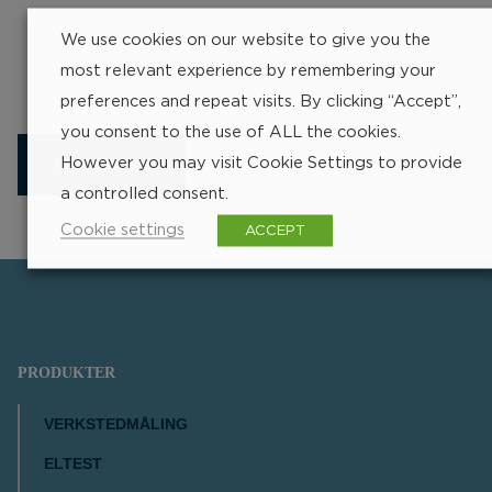
Få ut beste mulige av ditt
We use cookies on our website to give you the
Limit-produkt
most relevant experience by remembering your
preferences and repeat visits. By clicking “Accept”,
you consent to the use of ALL the cookies.
However you may visit Cookie Settings to provide
TIPS & TRIKS
a controlled consent.
Cookie settings
ACCEPT
PRODUKTER
VERKSTEDMÅLING
ELTEST