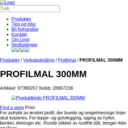
Produkter
Tips og triks
Bli forhandler
Kontakt
Om Limit
Nedlastinger
Produkter
/
Verkstedmåling
/
Profilmal
/
PROFILMAL 300MM
PROFILMAL 300MM
Artikkel: 97390207
Nobb: 28667236
Find a store
Print
For avtrykk av ønsket profil, der buede og uregelmessige linjer
skal kopieres. For teppe- og gulvlegging, laging av hyller,
benker, dreiinger etc. Runde stikker av rustfritt stål, trenger ikke