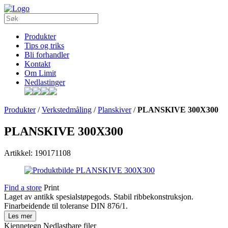
Produkter
Tips og triks
Bli forhandler
Kontakt
Om Limit
Nedlastinger
Produkter
/
Verkstedmåling
/
Planskiver
/
PLANSKIVE 300X300
PLANSKIVE 300X300
Artikkel: 190171108
Find a store
Print
Laget av antikk spesialstøpegods. Stabil ribbekonstruksjon.
Finarbeidende til toleranse DIN 876/1.
Les mer
Kjennetegn
Nedlastbare filer