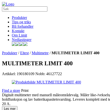
Produkter
Tips og triks
Bli forhandler
Kontakt
Om Limit
Nedlastinger
Produkter
/
Eltest
/
Multimetre
/
MULTIMETER LIMIT 400
MULTIMETER LIMIT 400
Artikkel: 190180109
Nobb: 46127722
Find a store
Print
Digitalt multimeter med manuell måleområdevalg. Måler like-/vekselspen
holdfunksjon og lav batterikapasitetsvarsling. Leveres komplett med t
20 A.
Les mer