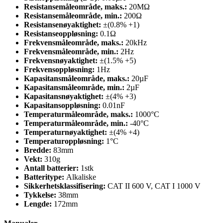
Resistansemåleområde, maks.:
20MΩ
Resistansemåleområde, min.:
200Ω
Resistansenøyaktighet:
±(0.8% +1)
Resistanseoppløsning:
0.1Ω
Frekvensmåleområde, maks.:
20kHz
Frekvensmåleområde, min.:
2Hz
Frekvensnøyaktighet:
±(1.5% +5)
Frekvensoppløsning:
1Hz
Kapasitansmåleområde, maks.:
20µF
Kapasitansmåleområde, min.:
2µF
Kapasitansnøyaktighet:
±(4% +3)
Kapasitansoppløsning:
0.01nF
Temperaturmåleområde, maks.:
1000°C
Temperaturmåleområde, min.:
-40°C
Temperaturnøyaktighet:
±(4% +4)
Temperaturoppløsning:
1°C
Bredde:
83mm
Vekt:
310g
Antall batterier:
1stk
Batteritype:
Alkaliske
Sikkerhetsklassifisering:
CAT II 600 V, CAT I 1000 V
Tykkelse:
38mm
Lengde:
172mm