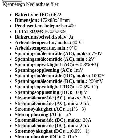
Kjennetegn
Nedlastbare filer
Batteritype IEC:
6F22
Dimensjon:
172x83x38mm
Produsentens betegnelse:
400
ETIM klasse:
EC000069
Bakgrunnsbelyst display:
Ja
Arbeidstemperatur, maks.:
40°C
Arbeidstemperatur, min.:
0°C
Spenningsmåleområde (AC), maks.:
750V
Spenningsmåleområde (AC), min.:
2V
Spenningsnøyaktighet (AC):
±(0.8% +3)
Spenningsoppløsning (AC):
1mV
Spenningsmåleområde (DC), maks.:
1000V
Spenningsmåleområde (DC), min.:
200mV
Spenningsnøyaktighet (DC):
±(0.5% +1)
Spenningsoppløsning (DC):
100µV
Strømmåleområde (AC), maks.:
20A
Strømmåleområde (AC), min.:
2mA
Strømnøyaktighet (AC):
±(1% +3)
Stømoppløsning (AC):
1µA
Strømmåleområde (DC), maks.:
20A
Strømmåleområde (DC), min.:
2mA
Strømnøyaktighet (DC):
±(0.8% +1)
Stømoppløsning (DC):
0.01µA