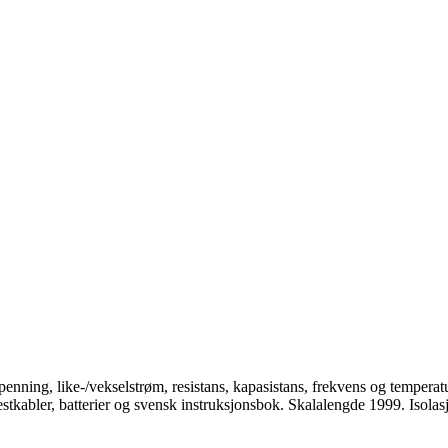
ning, like-/vekselstrøm, resistans, kapasistans, frekvens og temperatur
estkabler, batterier og svensk instruksjonsbok. Skalalengde 1999. Isola