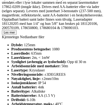
utendørs eller i lyse lokaler sammen med en separat lasermottaker
17862-0209 (inngår ikke). Drives med AA-batterier eller via lader
(selges separat). Leveres med justerbart 3-bensstativ (237-500 mm),
magnetfeste, reflektortavle, samt AA-batterier i en beskyttelsesveske.
Oppladbart batteri samt lader finnes som tilvalg. Laseradapter
181120205 med han 1/4" og hun 5/8" kan brukes på 181120106,
200570109, 178650800, 178680104 & 178690103.
Les mer
Kjennetegn
Nedlastbare filer
Dybde:
125mm
Produsentens betegnelse:
1080
Laserdiode:
635nm
Laserklasse:
2m, < 1mW
Synlighet (avhengig av lysforhold):
Opp til 30 m
Arbeidsområde med mottaker:
50m
Lasertype:
Krysslaser
Nivelleringsområde:
±3DEGREES
Nøyaktighet, linje:
±2mm/10m
Isolasjonsklasse:
IP 54
Antall batterier:
4stk
Batteritype:
Alkaliske
Batteristørrelse:
AA (1.5 V)
Driftstid:
6-10h
Arbeidstemperatur, maks.:
40°C