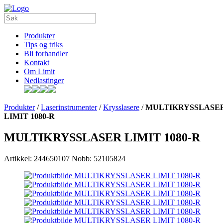
Produkter
Tips og triks
Bli forhandler
Kontakt
Om Limit
Nedlastinger
Produkter
/
Laserinstrumenter
/
Krysslasere
/
MULTIKRYSSLASE
LIMIT 1080-R
MULTIKRYSSLASER LIMIT 1080-R
Artikkel: 244650107
Nobb: 52105824