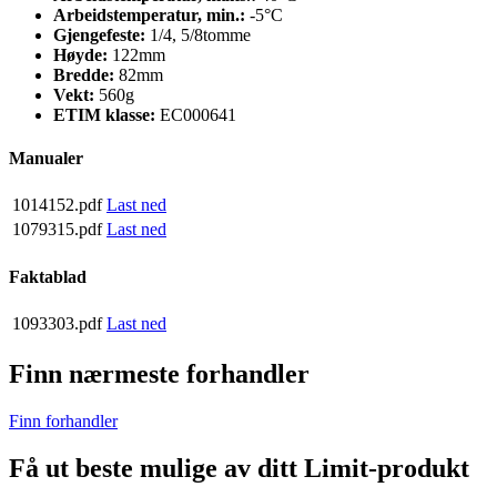
Arbeidstemperatur, min.:
-5°C
Gjengefeste:
1/4, 5/8tomme
Høyde:
122mm
Bredde:
82mm
Vekt:
560g
ETIM klasse:
EC000641
Manualer
1014152.pdf
Last ned
1079315.pdf
Last ned
Faktablad
1093303.pdf
Last ned
Finn nærmeste forhandler
Finn forhandler
Få ut beste mulige av ditt Limit-produkt