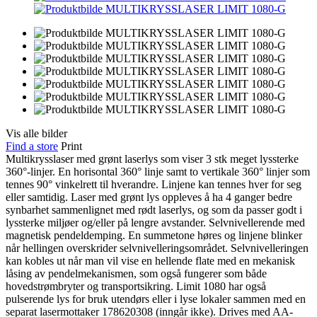
Vis alle bilder
Find a store
Print
Multikrysslaser med grønt laserlys som viser 3 stk meget lyssterke
360°-linjer. En horisontal 360° linje samt to vertikale 360° linjer som
tennes 90° vinkelrett til hverandre. Linjene kan tennes hver for seg
eller samtidig. Laser med grønt lys oppleves å ha 4 ganger bedre
synbarhet sammenlignet med rødt laserlys, og som da passer godt i
lyssterke miljøer og/eller på lengre avstander. Selvnivellerende med
magnetisk pendeldemping. En summetone høres og linjene blinker
når hellingen overskrider selvnivelleringsområdet. Selvnivelleringen
kan kobles ut når man vil vise en hellende flate med en mekanisk
låsing av pendelmekanismen, som også fungerer som både
hovedstrømbryter og transportsikring. Limit 1080 har også
pulserende lys for bruk utendørs eller i lyse lokaler sammen med en
separat lasermottaker 178620308 (inngår ikke). Drives med AA-