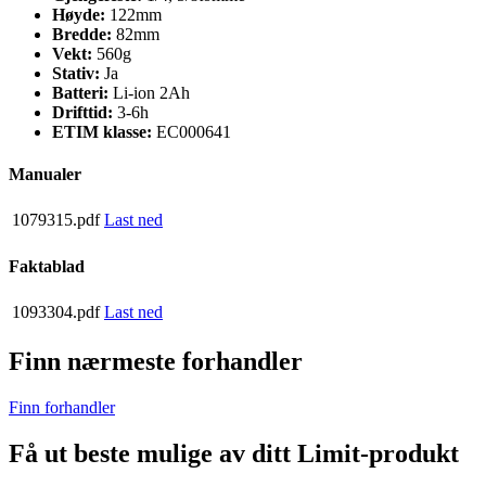
Høyde:
122mm
Bredde:
82mm
Vekt:
560g
Stativ:
Ja
Batteri:
Li-ion 2Ah
Drifttid:
3-6h
ETIM klasse:
EC000641
Manualer
1079315.pdf
Last ned
Faktablad
1093304.pdf
Last ned
Finn nærmeste forhandler
Finn forhandler
Få ut beste mulige av ditt Limit-produkt