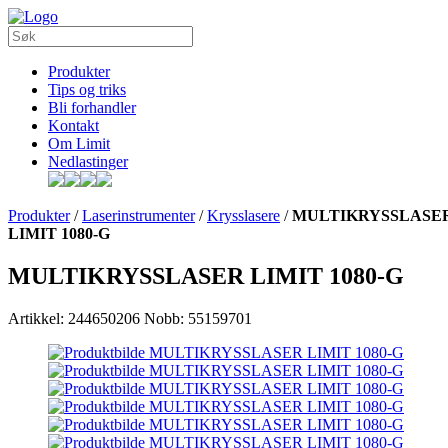
Produkter
Tips og triks
Bli forhandler
Kontakt
Om Limit
Nedlastinger
Produkter
/
Laserinstrumenter
/
Krysslasere
/
MULTIKRYSSLASE
LIMIT 1080-G
MULTIKRYSSLASER LIMIT 1080-G
Artikkel: 244650206
Nobb: 55159701