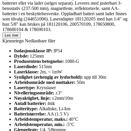
batterier eller via lader (selges separat). Leveres med justerbart 3-
bensstativ (237-500 mm), magnetfeste, reflektortavle, samt AA-
batterier i en beskyttelsesveske. Oppladbart batteri samt lader finnes
som tilvalg (244651006). Laseradapter 181120205 med han 1/4" og
hun 5/8" kan brukes på 181120106, 200570109, 178650800,
178680104 & 178690103.
Les mer
Kjennetegn
Nedlastbare filer
Isolasjonsklasse IP:
IP54
Dybde:
125mm
Produsentens betegnelse:
1080-G
Laserdiode:
515nm
Laserklasse:
2m, < 1mW
Synlighet (avhengig av lysforhold):
upp till 30m
Arbeidsområde med mottaker:
50m
Lasertype:
Krysslaser
Nivelleringsområde:
±3°
Nøyaktighet, linje:
±2mm/10m
Antall batterier:
4stk
Batteritype:
Alkaliske, Li-Ion
Batteristørrelse:
AA (1.5 V)
Arbeidstemperatur, maks.:
40°C
Arbeidstemperatur, min.:
-5°C
Gjengefeste:
1/4, 5/8tomme