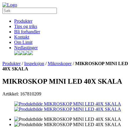
Produkter
Tips og triks
Bli forhandler
Kontakt
Om Limit
Nedlastinger
Produkter
/
Inspeksjon
/
Mikroskoper
/
MIKROSKOP MINI LED
40X SKALA
MIKROSKOP MINI LED 40X SKALA
Artikkel: 167810209