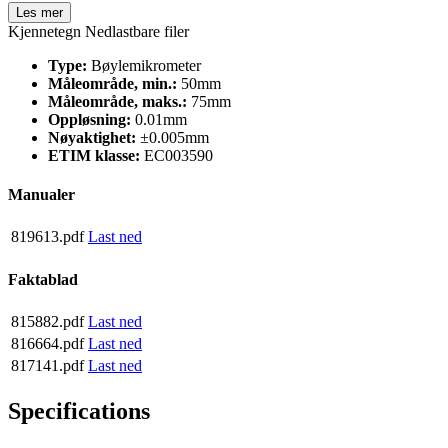
Les mer
Kjennetegn
Nedlastbare filer
Type:
Bøylemikrometer
Måleområde, min.:
50mm
Måleområde, maks.:
75mm
Oppløsning:
0.01mm
Nøyaktighet:
±0.005mm
ETIM klasse:
EC003590
Manualer
819613.pdf
Last ned
Faktablad
815882.pdf
Last ned
816664.pdf
Last ned
817141.pdf
Last ned
Specifications