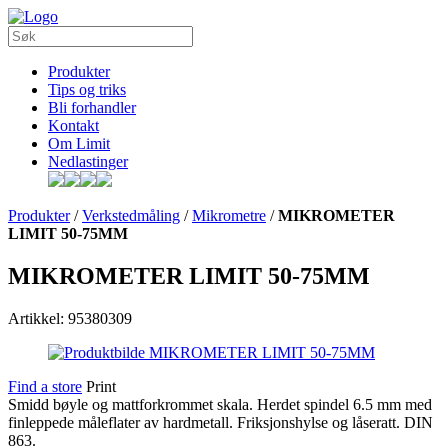
Produkter
Tips og triks
Bli forhandler
Kontakt
Om Limit
Nedlastinger
Produkter
/
Verkstedmåling
/
Mikrometre
/
MIKROMETER
LIMIT 50-75MM
MIKROMETER LIMIT 50-75MM
Artikkel: 95380309
Find a store
Print
Smidd bøyle og mattforkrommet skala. Herdet spindel 6.5 mm med
finleppede måleflater av hardmetall. Friksjonshylse og låseratt. DIN
863.