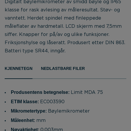
Digitalt bøylemikrometer av smidd bøyle og IP65
klasse for rask avlesing av måleresultat. Støv- og
vanntett. Herdet spindel med finleppede
måleflater av hardmetall. LCD skjerm med 7,5mm
siffer. Knapper for på/av og ulike funksjoner.
Friksjonshylse og låseratt. Produsert etter DIN 863.
Batteri type SR44, inngår.
KJENNETEGN
NEDLASTBARE FILER
Produsentens betegnelse:
Limit MDA 75
ETIM klasse:
EC003590
Mikrometertype:
Bøylemikrometer
Måleenhet:
mm
Nøyaktighet:
0.003mm