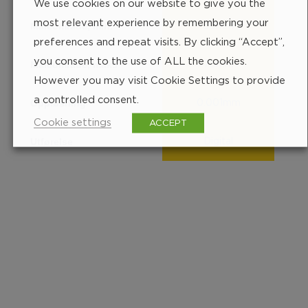
We use cookies on our website to give you the
most relevant experience by remembering your
Måleområde, min.
50mm
preferences and repeat visits. By clicking “Accept”,
you consent to the use of ALL the cookies.
Måleområde, maks
75mm
However you may visit Cookie Settings to provide
a controlled consent.
Oppløsning
0.001mm
Cookie settings
ACCEPT
Utførelse
Digital