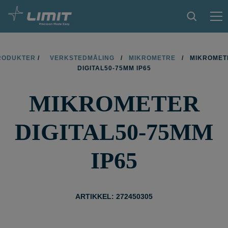
PRODUKTER
RODUKTER
/
VERKSTEDMÅLING
/
MIKROMETRE
/
MIKROMET
DIGITAL50-75MM IP65
TIPS OG TRIKS
MIKROMETER
BLI FORHANDLER
KONTAKT
DIGITAL50-75MM
OM LIMIT
IP65
NEDLASTINGER
ARTIKKEL: 272450305