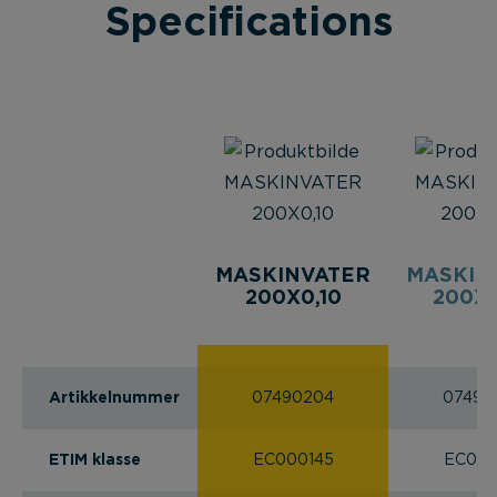
Specifications
MASKINVATER
MASKIN
200X0,10
200X0
Artikkelnummer
07490204
07490
ETIM klasse
EC000145
EC000