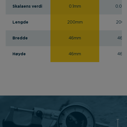
Skalaens verdi
0.1mm
0.02
Lengde
200mm
200
Bredde
46mm
46m
Høyde
46mm
46m