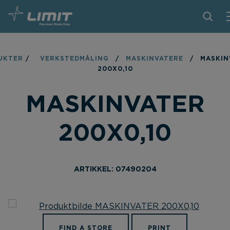
PRODUKTER
UKTER
/
VERKSTEDMÅLING
/
MASKINVATERE
/
MASKIN
200X0,10
TIPS OG TRIKS
MASKINVATER
BLI FORHANDLER
KONTAKT
200X0,10
OM LIMIT
NEDLASTINGER
ARTIKKEL: 07490204
FIND A STORE
PRINT