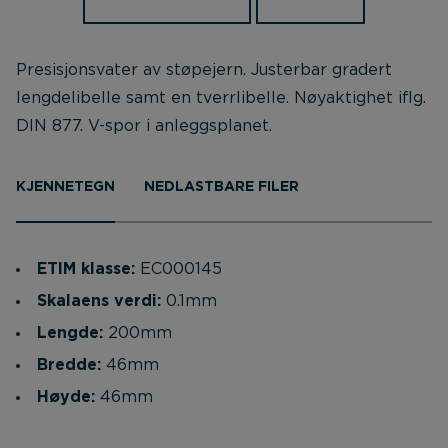
Presisjonsvater av støpejern. Justerbar gradert
lengdelibelle samt en tverrlibelle. Nøyaktighet iflg.
DIN 877. V-spor i anleggsplanet.
KJENNETEGN
NEDLASTBARE FILER
ETIM klasse:
EC000145
Skalaens verdi:
0.1mm
Lengde:
200mm
Bredde:
46mm
Høyde:
46mm