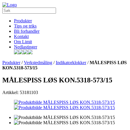
Produkter
Tips og triks
Bli forhandler
Kontakt
Om Limit
Nedlastinger
Produkter
/
Verkstedmåling
/
Indikatorklokker
/
MÅLESPISS LØS
KON.5318-573/15
MÅLESPISS LØS KON.5318-573/15
Artikkel: 53181103