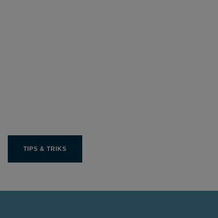
Få ut beste mulige av ditt
Limit-produkt
TIPS & TRIKS