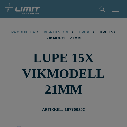
PRODUKTER
PRODUKTER
/
INSPEKSJON
/
LUPER
/
LUPE 15X
VIKMODELL 21MM
TIPS OG TRIKS
LUPE 15X
BLI FORHANDLER
KONTAKT
VIKMODELL
OM LIMIT
21MM
NEDLASTINGER
ARTIKKEL: 167700202