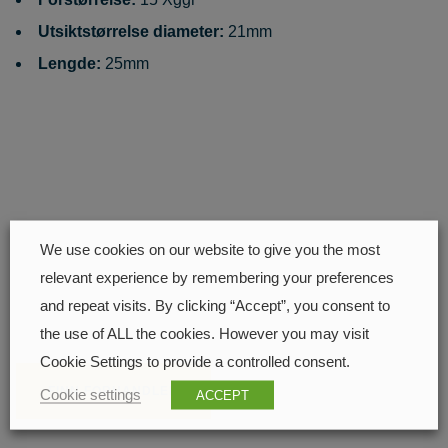
Utsiktstørrelse diameter:
21mm
Lengde:
25mm
Finn nærmeste
We use cookies on our website to give you the most
relevant experience by remembering your preferences
forhandler
and repeat visits. By clicking “Accept”, you consent to
the use of ALL the cookies. However you may visit
Cookie Settings to provide a controlled consent.
FINN FORHANDLER
Cookie settings
ACCEPT