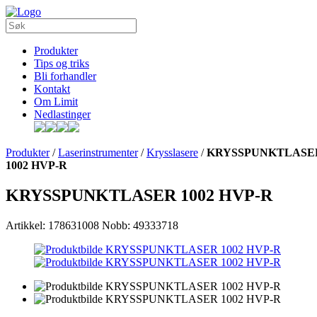
Produkter
Tips og triks
Bli forhandler
Kontakt
Om Limit
Nedlastinger
Produkter
/
Laserinstrumenter
/
Krysslasere
/
KRYSSPUNKTLASE
1002 HVP-R
KRYSSPUNKTLASER 1002 HVP-R
Artikkel: 178631008
Nobb: 49333718