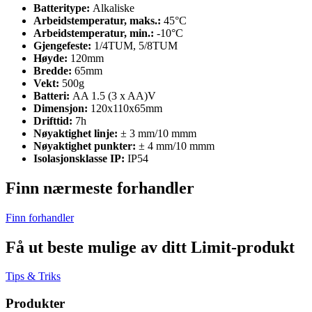
Batteritype:
Alkaliske
Arbeidstemperatur, maks.:
45°C
Arbeidstemperatur, min.:
-10°C
Gjengefeste:
1/4TUM, 5/8TUM
Høyde:
120mm
Bredde:
65mm
Vekt:
500g
Batteri:
AA 1.5 (3 x AA)V
Dimensjon:
120x110x65mm
Drifttid:
7h
Nøyaktighet linje:
± 3 mm/10 mmm
Nøyaktighet punkter:
± 4 mm/10 mmm
Isolasjonsklasse IP:
IP54
Finn nærmeste forhandler
Finn forhandler
Få ut beste mulige av ditt Limit-produkt
Tips & Triks
Produkter