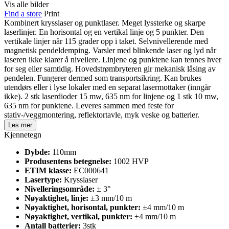
Vis alle bilder
Find a store
Print
Kombinert krysslaser og punktlaser. Meget lyssterke og skarpe
laserlinjer. En horisontal og en vertikal linje og 5 punkter. Den
vertikale linjer når 115 grader opp i taket. Selvnivellerende med
magnetisk pendeldemping. Varsler med blinkende laser og lyd når
laseren ikke klarer å nivellere. Linjene og punktene kan tennes hver
for seg eller samtidig. Hovedstrømbryteren gir mekanisk låsing av
pendelen. Fungerer dermed som transportsikring. Kan brukes
utendørs eller i lyse lokaler med en separat lasermottaker (inngår
ikke). 2 stk laserdioder 15 mw, 635 nm for linjene og 1 stk 10 mw,
635 nm for punktene. Leveres sammen med feste for
stativ-/veggmontering, reflektortavle, myk veske og batterier.
Les mer
Kjennetegn
Dybde:
110mm
Produsentens betegnelse:
1002 HVP
ETIM klasse:
EC000641
Lasertype:
Krysslaser
Nivelleringsområde:
± 3°
Nøyaktighet, linje:
±3 mm/10 m
Nøyaktighet, horisontal, punkter:
±4 mm/10 m
Nøyaktighet, vertikal, punkter:
±4 mm/10 m
Antall batterier:
3stk