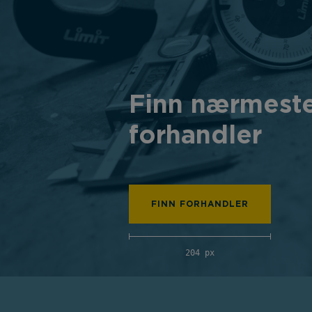
Finn nærmest
forhandler
FINN FORHANDLER
204 px