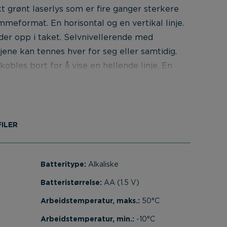
 grønt laserlys som er fire ganger sterkere
meformat. En horisontal og en vertikal linje.
ader opp i taket. Selvnivellerende med
ene kan tennes hver for seg eller samtidig.
kobles bort for å vise en hellende linje. En
kanismen fungerer som både
ikring. 2 stk laserdioder klasse 2M, 15 mw
s eller i lyse lokaler med en separat
går ikke). Leveres med feste for
ILER
rtavle, myk veske og 3 stk AA batterier.
til tilbehøret 181120106, 200570109,
0103.
Batteritype:
Alkaliske
Batteristørrelse:
AA (1.5 V)
Arbeidstemperatur, maks.:
50°C
Arbeidstemperatur, min.:
-10°C