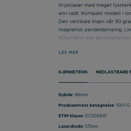
Krysslaser med meget lyssterkt
enn rødt. Kompakt modell i lom
Den vertikale linjen når 90 gr
magnetisk pendeldemping. Linj
Alternativt kan selvnivellering 
mekanisk låsing av pendelme
LES MER
hovedstrømbryter og transports
515-520 nm. Kan brukes utendør
lasermottaker (17862-0308 inn
KJENNETEGN
NEDLASTBARE F
stativ/veggmontering, reflekto
Adapter 181120205 kan trenges 
178650800, 178680104 & 17869
Dybde:
96mm
Produsentens betegnelse:
1001-G
ETIM klasse:
EC000641
Laserdiode:
515nm