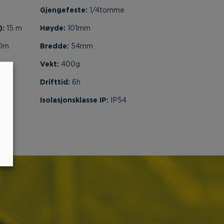
Gjengefeste:
1/4tomme
):
15 m
Høyde:
101mm
0m
Bredde:
54mm
Vekt:
400g
Drifttid:
6h
Isolasjonsklasse IP:
IP54