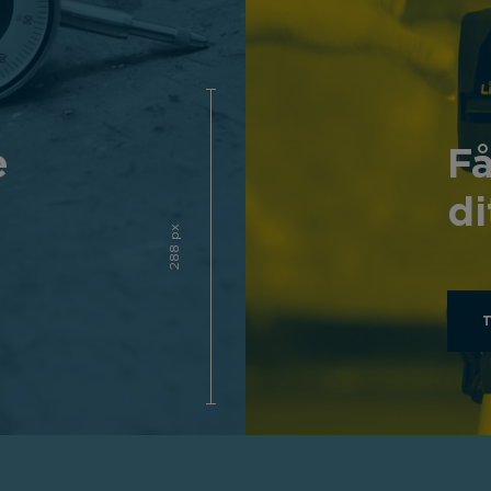
e
Få
di
288 px