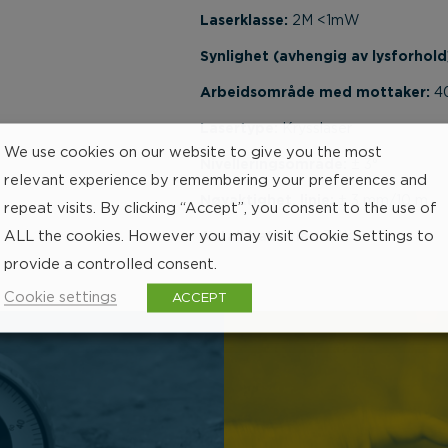
Laserklasse:
2M <1mW
Synlighet (avhengig av lysforhold
Arbeidsområde med mottaker:
4
Lasertype:
Krysslaser
We use cookies on our website to give you the most
Nivelleringsområde:
± 3°
relevant experience by remembering your preferences and
Nøyaktighet, linje:
± 3 mm/10 m
repeat visits. By clicking “Accept”, you consent to the use of
ALL the cookies. However you may visit Cookie Settings to
Antall batterier:
3stk
provide a controlled consent.
Cookie settings
ACCEPT