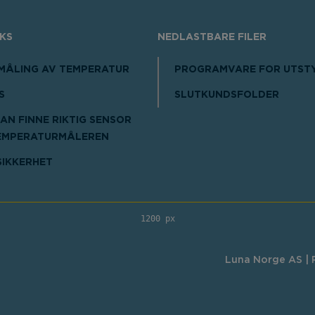
IKS
NEDLASTBARE FILER
-MÅLING AV TEMPERATUR
PROGRAMVARE FOR UTST
S
SLUTKUNDSFOLDER
AN FINNE RIKTIG SENSOR
EMPERATURMÅLEREN
SIKKERHET
1200 px
Luna Norge AS | R