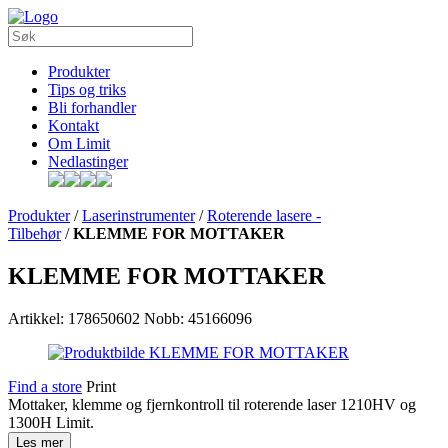
Produkter
Tips og triks
Bli forhandler
Kontakt
Om Limit
Nedlastinger
Produkter
/
Laserinstrumenter
/
Roterende lasere -
Tilbehør
/
KLEMME FOR MOTTAKER
KLEMME FOR MOTTAKER
Artikkel: 178650602
Nobb: 45166096
Find a store
Print
Mottaker, klemme og fjernkontroll til roterende laser 1210HV og
1300H Limit.
Les mer