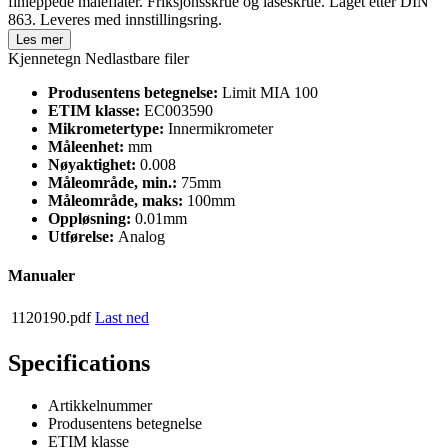
finleppede måleflater. Friksjonsskrue og låseskrue. Laget etter DIN
863. Leveres med innstillingsring.
Les mer
Kjennetegn
Nedlastbare filer
Produsentens betegnelse:
Limit MIA 100
ETIM klasse:
EC003590
Mikrometertype:
Innermikrometer
Måleenhet:
mm
Nøyaktighet:
0.008
Måleområde, min.:
75mm
Måleområde, maks:
100mm
Oppløsning:
0.01mm
Utførelse:
Analog
Manualer
1120190.pdf
Last ned
Specifications
Artikkelnummer
Produsentens betegnelse
ETIM klasse