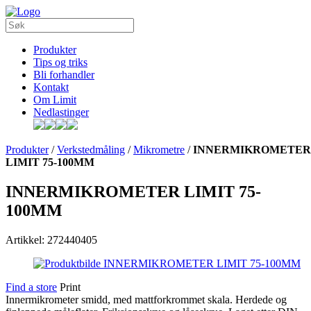
Produkter
Tips og triks
Bli forhandler
Kontakt
Om Limit
Nedlastinger
Produkter
/
Verkstedmåling
/
Mikrometre
/
INNERMIKROMETER
LIMIT 75-100MM
INNERMIKROMETER LIMIT 75-
100MM
Artikkel: 272440405
Find a store
Print
Innermikrometer smidd, med mattforkrommet skala. Herdede og