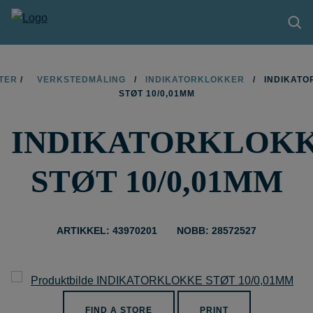
PRODUKTER
TER
/
VERKSTEDMÅLING
/
INDIKATORKLOKKER
/
INDIKATO
STØT 10/0,01MM
TIPS OG TRIKS
INDIKATORKLOK
BLI FORHANDLER
KONTAKT
STØT 10/0,01MM
OM LIMIT
NEDLASTINGER
ARTIKKEL: 43970201
NOBB: 28572527
FIND A STORE
PRINT