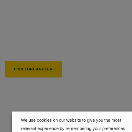
Finn nærmeste
forhandler
252 px
FINN FORHANDLER
195 px
We use cookies on our website to give you the most
relevant experience by remembering your preferences