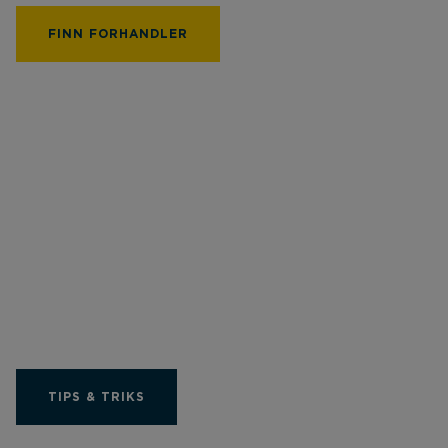
FINN FORHANDLER
204 px
Få ut beste mulige av
ditt Limit-produkt
TIPS & TRIKS