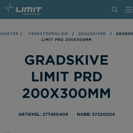
PRODUKTER
ODUKTER
/
VERKSTEDMÅLING
/
GRADSKIVER
/
GRADSK
LIMIT PRD 200X300MM
TIPS OG TRIKS
GRADSKIVE
BLI FORHANDLER
KONTAKT
LIMIT PRD
OM LIMIT
200X300MM
NEDLASTINGER
ARTIKKEL: 277450409
NOBB: 57220024