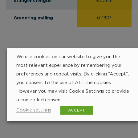
Stangens lengde
300mm
Gradering måling
0-180°
We use cookies on our website to give you the
most relevant experience by remembering your
preferences and repeat visits. By clicking “Accept”,
you consent to the use of ALL the cookies.
However you may visit Cookie Settings to provide
a controlled consent.
Finn nærmeste
Cookie settings
ACCEPT
forhandler
252 px