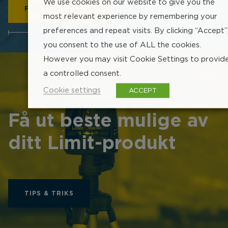
We use cookies on our website to give you the
FINN FORHANDLER
most relevant experience by remembering your
preferences and repeat visits. By clicking “Accept”
204 px
you consent to the use of ALL the cookies.
However you may visit Cookie Settings to provid
a controlled consent.
Cookie settings
ACCEPT
Få ut beste mulige av
ditt Limit-produkt
TIPS & TRIKS