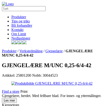
Produkter
Tips og triks
Bli forhandler
Kontakt
Om Limit
Nedlastinger
Produkter
/
Verkstedmåling
/
Gjengelære
/
GJENGELÆRE
M/UNC 0,25-6/4-42
GJENGELÆRE M/UNC 0,25-6/4-42
Artikkel: 25801200
Nobb: 30044523
Find a store
Print
Gjengelære, herdet. Med fellbare blad. For inner- og yttermålinger.
Les mer
Kjennetegn