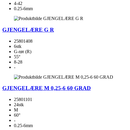
4-42
0.25-6mm
GJENGELÆRE G R
25801408
6stk
G-rør (R)
55°
8-28
-
GJENGELÆRE M 0,25-6 60 GRAD
25801101
24stk
M
60°
-
0.25-6mm