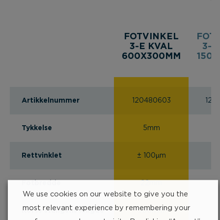
FOTVINKEL
FOT
3-E KVAL
3-E
600X300MM
150
Artikkelnummer
120480603
120
Tykkelse
5mm
Rettvinklet
± 100µm
± 
Fotbredde
22mm
2
We use cookies on our website to give you the
most relevant experience by remembering your
Korte stangens lengde
300mm
1