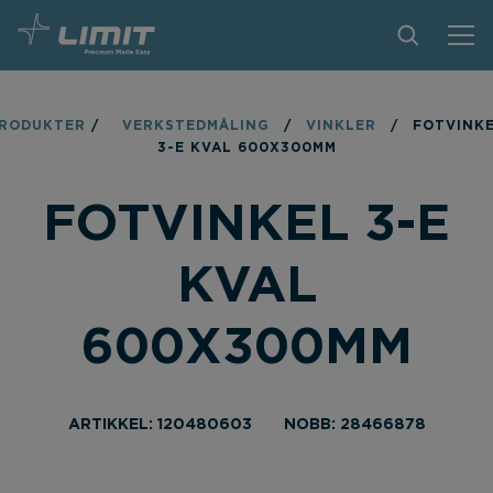
PRODUKTER
RODUKTER
/
VERKSTEDMÅLING
/
VINKLER
/
FOTVINK
3-E KVAL 600X300MM
TIPS OG TRIKS
FOTVINKEL 3-E
BLI FORHANDLER
KONTAKT
KVAL
OM LIMIT
600X300MM
NEDLASTINGER
ARTIKKEL: 120480603
NOBB: 28466878