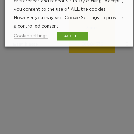
preferences and repeat visits. By clicking “Accept”,
you consent to the use of ALL the cookies.
Lange stangens lengde
600mm
1
However you may visit Cookie Settings to provide
a controlled consent.
Bredde
25mm
2
Cookie settings
ACCEPT
ETIM klasse
EC004336
EC0
Finn nærmeste