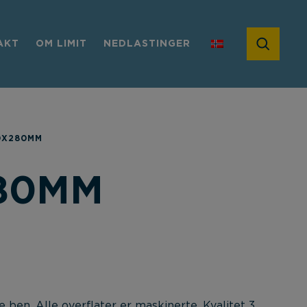
AKT
OM LIMIT
NEDLASTINGER
0X280MM
280MM
 ben. Alle overflater er maskinerte. Kvalitet 3.