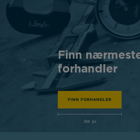
Finn nærmest
forhandler
FINN FORHANDLER
204 px