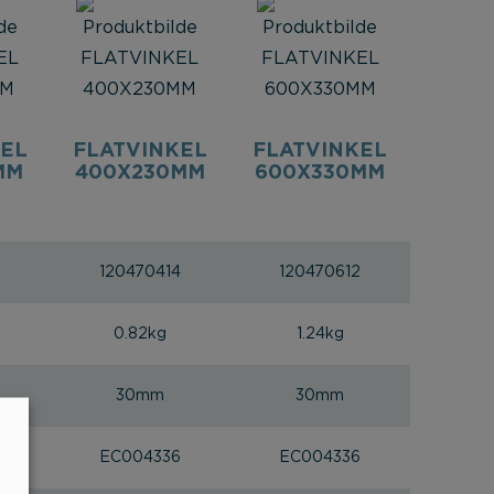
KEL
FLATVINKEL
FLATVINKEL
MM
400X230MM
600X330MM
5
120470414
120470612
0.82kg
1.24kg
30mm
30mm
6
EC004336
EC004336