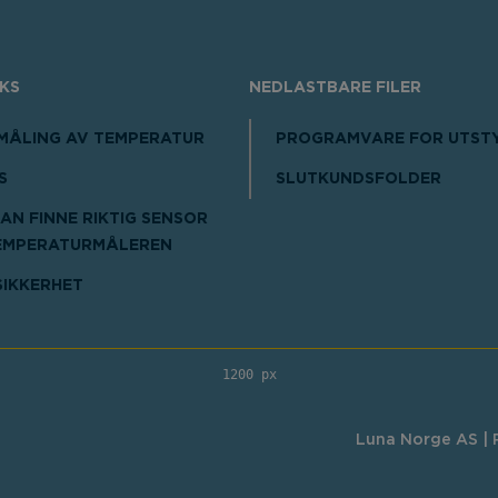
IKS
NEDLASTBARE FILER
-MÅLING AV TEMPERATUR
PROGRAMVARE FOR UTST
S
SLUTKUNDSFOLDER
AN FINNE RIKTIG SENSOR
EMPERATURMÅLEREN
SIKKERHET
1200 px
Luna Norge AS | R