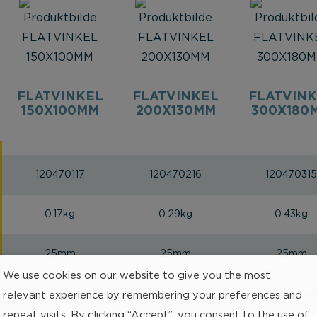
FLATVINKEL
FLATVINKEL
FLATVIN
150X100MM
200X130MM
300X180
120470117
120470216
12047031
0.17kg
0.29kg
0.43kg
25mm
25mm
25mm
We use cookies on our website to give you the most
EC004336
EC004336
EC00433
relevant experience by remembering your preferences and
repeat visits. By clicking “Accept”, you consent to the use of