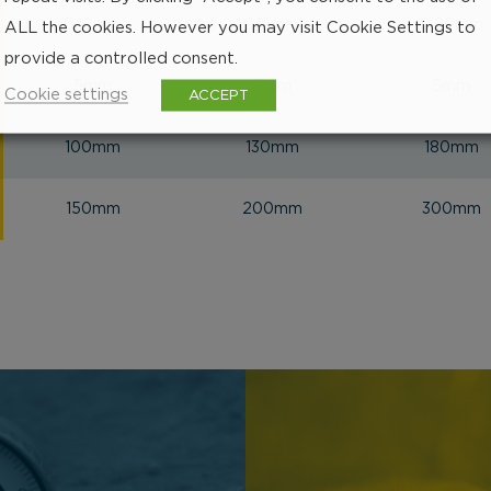
0,10mm
0,15mm
0,20mm
ALL the cookies. However you may visit Cookie Settings to
provide a controlled consent.
5mm
5mm
5mm
Cookie settings
ACCEPT
100mm
130mm
180mm
150mm
200mm
300mm