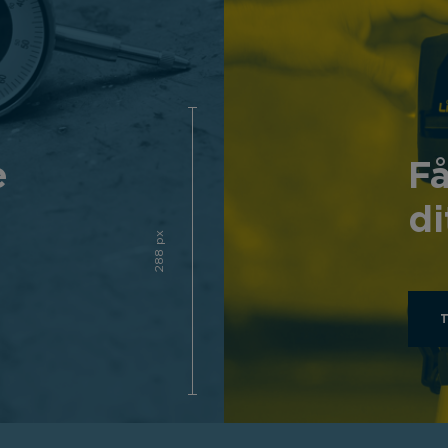
e
Få
di
288 px