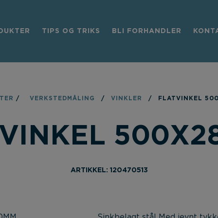
DUKTER
TIPS OG TRIKS
BLI FORHANDLER
KONT
TER
/
VERKSTEDMÅLING
/
VINKLER
/
FLATVINKEL 50
VINKEL 500X
ARTIKKEL: 120470513
Sinkbelagt stål Med jevnt tykke