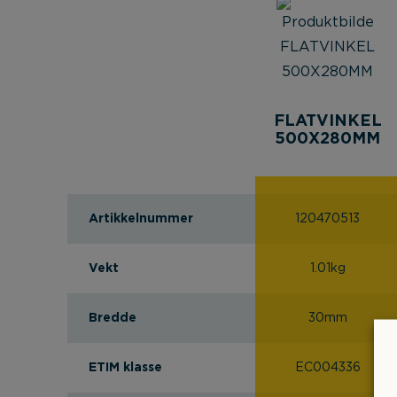
FLATVINKEL
500X280MM
Artikkelnummer
120470513
Vekt
1.01kg
Bredde
30mm
ETIM klasse
EC004336