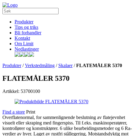
Produkter
Tips og triks
Bli forhandler
Kontakt
Om Limit
Nedlastinger
Produkter
/
Verkstedmåling
/
Skalaer
/
FLATEMÅLER 5370
FLATEMÅLER 5370
Artikkel: 53700100
Find a store
Print
Overflatenormal, for sammenlignende beslutning av flatejevnhet
visuelt eller skraping med fingerspiss. Til f.eks. maskinoperatører,
kontrollører og konstruktører. 6 ulike bearbeidingsmetoder og 6 Ra-
verdier av hver. Laget av rustfri stållegering. Motstandsdyktig mot