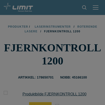
PRODUKTER
PRODUKTER
/
LASERINSTRUMENTER
/
ROTERENDE
LASERE
/
FJERNKONTROLL 1200
TIPS OG TRIKS
FJERNKONTROLL
BLI FORHANDLER
KONTAKT
1200
OM LIMIT
NEDLASTINGER
ARTIKKEL: 178650701
NOBB: 45166100