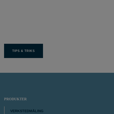
Få ut beste mulige av ditt
Limit-produkt
TIPS & TRIKS
PRODUKTER
VERKSTEDMÅLING