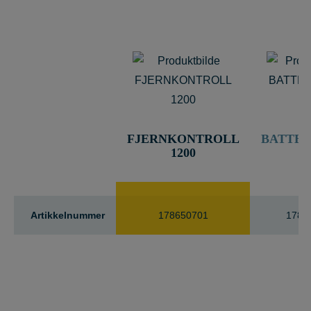
FJERNKONTROLL
BATTER
1200
12
Artikkelnummer
178650701
1786