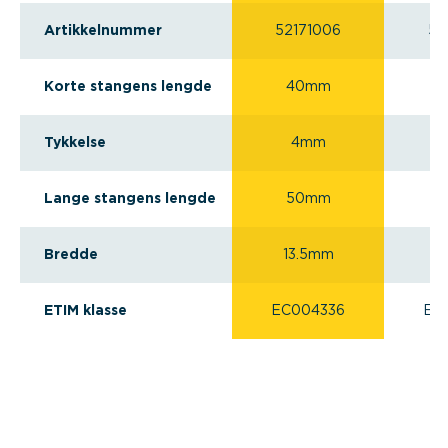
Artikkelnummer
52171006
52
Korte stangens lengde
40mm
Tykkelse
4mm
Lange stangens lengde
50mm
1
Bredde
13.5mm
ETIM klasse
EC004336
EC