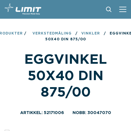
PRODUKTER
RODUKTER
/
VERKSTEDMÅLING
/
VINKLER
/
EGGVINK
50X40 DIN 875/00
TIPS OG TRIKS
EGGVINKEL
BLI FORHANDLER
KONTAKT
50X40 DIN
OM LIMIT
875/00
NEDLASTINGER
ARTIKKEL: 52171006
NOBB: 30047070