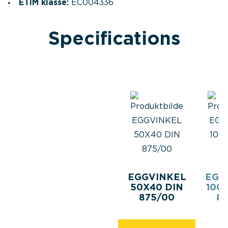
ETIM klasse:
EC004336
Specifications
EGGVINKEL
EGG
50X40 DIN
100
875/00
8