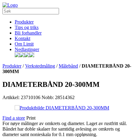
Produkter
Tips og triks
Bli forhandler
Kontakt
Om Limit
Nedlastinger
Produkter
/
Verkstedmåling
/
Målebånd
/
DIAMETERBÅND 20-
300MM
DIAMETERBÅND 20-300MM
Artikkel: 23710106
Nobb: 28514362
Find a store
Print
For nøye målinger av omkrets og diameter. Laget av rustfritt stål.
Båndet har doble skalaer for samtidig avlesing av omkrets og
diameter samt nonieskala for 0.1 mm oppløsning.