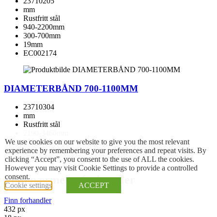
23710205
mm
Rustfritt stål
940-2200mm
300-700mm
19mm
EC002174
DIAMETERBÅND 700-1100MM
23710304
mm
Rustfritt stål
2190-3460mm
We use cookies on our website to give you the most relevant
700-1100mm
experience by remembering your preferences and repeat visits. By
19mm
clicking “Accept”, you consent to the use of ALL the cookies.
EC002174
However you may visit Cookie Settings to provide a controlled
consent.
Finn nærmeste forhandler
Cookie settings
ACCEPT
Finn forhandler
432 px