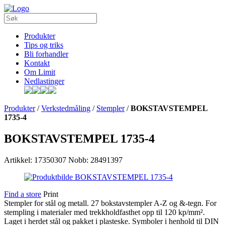
Produkter
Tips og triks
Bli forhandler
Kontakt
Om Limit
Nedlastinger
Produkter
/
Verkstedmåling
/
Stempler
/
BOKSTAVSTEMPEL
1735-4
BOKSTAVSTEMPEL 1735-4
Artikkel: 17350307
Nobb: 28491397
Find a store
Print
Stempler for stål og metall. 27 bokstavstempler A-Z og &-tegn. For
stempling i materialer med trekkholdfasthet opp til 120 kp/mm².
Laget i herdet stål og pakket i plasteske. Symboler i henhold til DIN