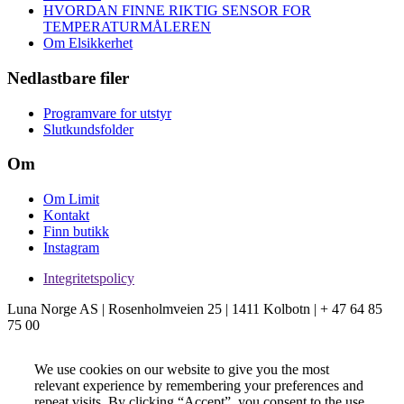
HVORDAN FINNE RIKTIG SENSOR FOR
TEMPERATURMÅLEREN
Om Elsikkerhet
Nedlastbare filer
Programvare for utstyr
Slutkundsfolder
Om
Om Limit
Kontakt
Finn butikk
Instagram
Integritetspolicy
Luna Norge AS | Rosenholmveien 25 | 1411 Kolbotn | + 47 64 85
75 00
We use cookies on our website to give you the most
relevant experience by remembering your preferences and
repeat visits. By clicking “Accept”, you consent to the use